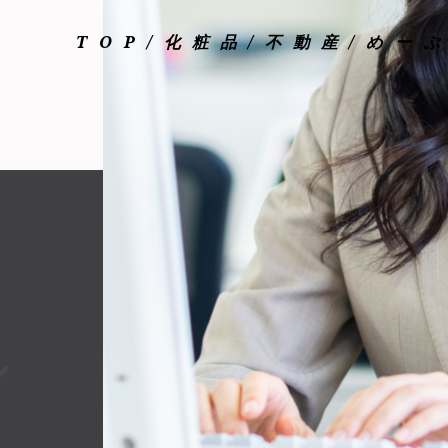
TOP
化粧品
不動産
めー